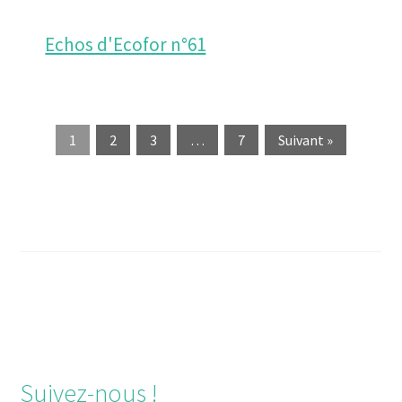
Echos d'Ecofor n°61
1
2
3
…
7
Suivant »
Navigation
de
l’article
Suivez-nous !