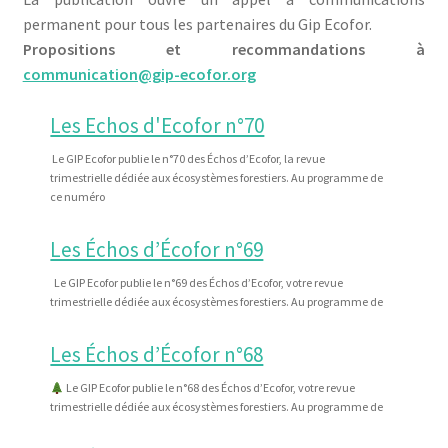
Qui est Ecofor ?
permanent pour tous les partenaires du Gip Ecofor.
Propositions et recommandations à
Contact
communication@gip-ecofor.org
Les Echos d'Ecofor n°70
Le GIP Ecofor publie le n°70 des Échos d’Ecofor, la revue
trimestrielle dédiée aux écosystèmes forestiers. Au programme de
ce numéro
Les Échos d’Écofor n°69
Le GIP Ecofor publie le n°69 des Échos d’Ecofor, votre revue
trimestrielle dédiée aux écosystèmes forestiers. Au programme de
Les Échos d’Écofor n°68
Le GIP Ecofor publie le n°68 des Échos d’Ecofor, votre revue
trimestrielle dédiée aux écosystèmes forestiers. Au programme de