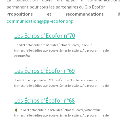
Qui est Ecofor ?
permanent pour tous les partenaires du Gip Ecofor.
Propositions et recommandations à
Contact
communication@gip-ecofor.org
Les Echos d'Ecofor n°70
Le GIP Ecofor publie le n°70 des Échos d’Ecofor, la revue
trimestrielle dédiée aux écosystèmes forestiers. Au programme de
ce numéro
Les Échos d’Écofor n°69
Le GIP Ecofor publie le n°69 des Échos d’Ecofor, votre revue
trimestrielle dédiée aux écosystèmes forestiers. Au programme de
Les Échos d’Écofor n°68
Le GIP Ecofor publie le n°68 des Échos d’Ecofor, votre revue
trimestrielle dédiée aux écosystèmes forestiers. Au programme de