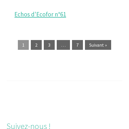
Echos d'Ecofor n°61
1
2
3
…
7
Suivant »
Navigation
de
l’article
Suivez-nous !