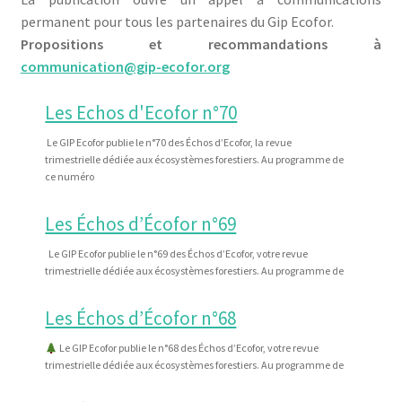
Qui est Ecofor ?
permanent pour tous les partenaires du Gip Ecofor.
Propositions et recommandations à
Contact
communication@gip-ecofor.org
Les Echos d'Ecofor n°70
Le GIP Ecofor publie le n°70 des Échos d’Ecofor, la revue
trimestrielle dédiée aux écosystèmes forestiers. Au programme de
ce numéro
Les Échos d’Écofor n°69
Le GIP Ecofor publie le n°69 des Échos d’Ecofor, votre revue
trimestrielle dédiée aux écosystèmes forestiers. Au programme de
Les Échos d’Écofor n°68
Le GIP Ecofor publie le n°68 des Échos d’Ecofor, votre revue
trimestrielle dédiée aux écosystèmes forestiers. Au programme de