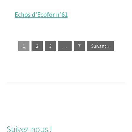
Echos d'Ecofor n°61
1
2
3
…
7
Suivant »
Navigation
de
l’article
Suivez-nous !