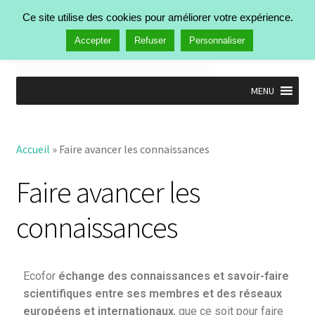
Ce site utilise des cookies pour améliorer votre expérience.
Menu
Accepter
Refuser
Personnaliser
MENU
Accueil
Nos activités
Accueil
»
Faire avancer les connaissances
Identifier les priorités de recherche
Faire avancer les connaissances
Faire avancer les
Intégrer les connaissances
Valoriser les connaissances
connaissances
Activités passées
Manifestations
Publications
Ecofor
échange des connaissances et savoir-faire
Actualités
scientifiques entre ses membres et des réseaux
Qui est Ecofor ?
européens et internationaux
, que ce soit pour faire