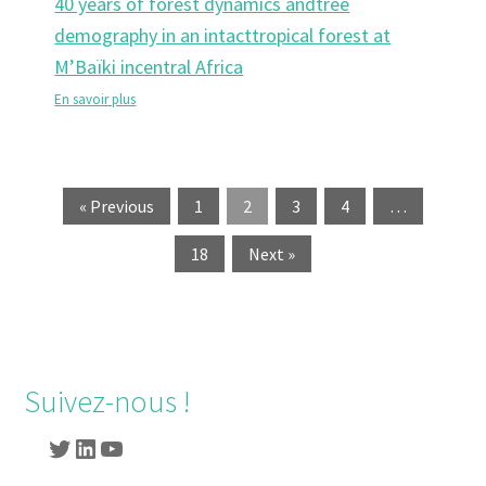
40 years of forest dynamics andtree
demography in an intacttropical forest at
M’Baïki incentral Africa
En savoir plus
« Previous
1
2
3
4
…
18
Next »
Suivez-nous !
Twitter
LinkedIn
YouTube