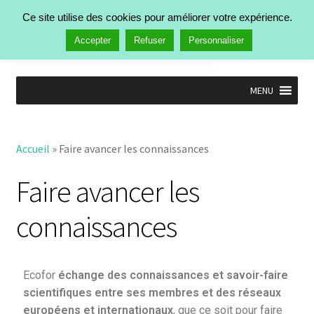
Ce site utilise des cookies pour améliorer votre expérience.
Menu
Accepter
Refuser
Personnaliser
MENU
Accueil
Nos activités
Accueil
»
Faire avancer les connaissances
Identifier les priorités de recherche
Faire avancer les connaissances
Faire avancer les
Intégrer les connaissances
Valoriser les connaissances
connaissances
Activités passées
Manifestations
Publications
Ecofor
échange des connaissances et savoir-faire
Actualités
scientifiques entre ses membres et des réseaux
Qui est Ecofor ?
européens et internationaux
, que ce soit pour faire