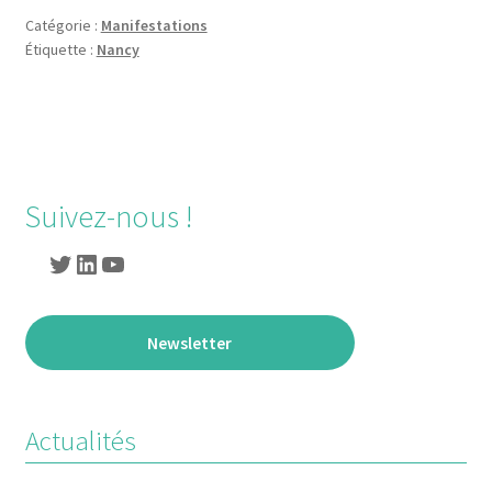
Catégorie :
Manifestations
Étiquette :
Nancy
Navigation
de
l’article
Suivez-nous !
Twitter
LinkedIn
YouTube
Newsletter
Actualités