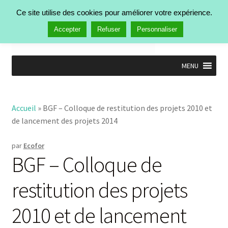
Aller à la navigation
Aller au contenu
Ce site utilise des cookies pour améliorer votre expérience.
Rechercher :
Menu
Accepter
Refuser
Personnaliser
MENU
Accueil
Nos activités
Ouvrir
Accueil
»
BGF – Colloque de restitution des projets 2010 et
Manifestations
le
de lancement des projets 2014
Publications
menu
Ouvrir
enfant
Actualités
le
par
Ecofor
Qui est Ecofor ?
menu
BGF – Colloque de
enfant
Contact
restitution des projets
2010 et de lancement