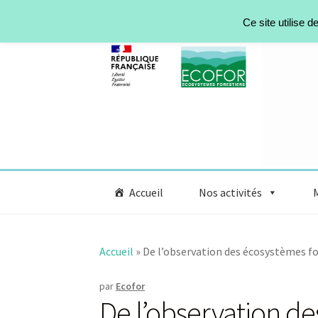
Aller à la navigation
Aller au contenu
Ce site utilise 
Accueil
Nos activités
Accueil
»
De l’observation des écosystèmes for
par
Ecofor
De l’observation de