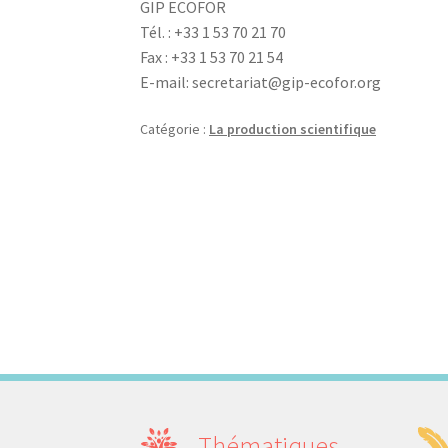
GIP ECOFOR
Tél. : +33 1 53 70 21 70
Fax : +33 1 53 70 21 54
E-mail: secretariat@gip-ecofor.org
Catégorie :
La production scientifique
Navigation
de
l’article
Thématiques