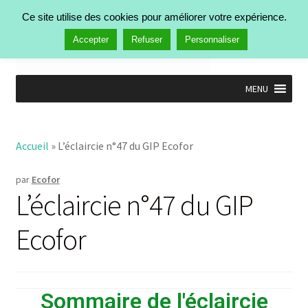
Ce site utilise des cookies pour améliorer votre expérience.
Menu
Accepter
Refuser
Personnaliser
MENU
Accueil
Nos activités
Accueil
»
L’éclaircie n°47 du GIP Ecofor
Manifestations
Publications
par
Ecofor
Actualités
L’éclaircie n°47 du GIP
Qui est Ecofor ?
Contact
Ecofor
Sommaire de l'éclaircie