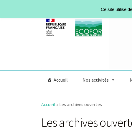
Aller à la navigation
Aller au contenu
Ce site utilise 
Accueil
Nos activités
Accueil
»
Les archives ouvertes
Les archives ouvert