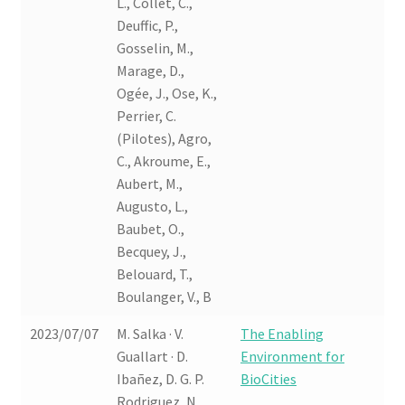
L., Collet, C.,
Deuffic, P.,
Gosselin, M.,
Marage, D.,
Ogée, J., Ose, K.,
Perrier, C.
(Pilotes), Agro,
C., Akroume, E.,
Aubert, M.,
Augusto, L.,
Baubet, O.,
Becquey, J.,
Belouard, T.,
Boulanger, V., B
2023/07/07
M. Salka · V.
The Enabling
Guallart · D.
Environment for
Ibañez, D. G. P.
BioCities
Rodriguez, N.