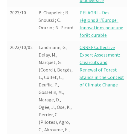
biodiversité
2023/10
B. Chapelet ; B.
PEI AGRI – Des
Snoussi ; C.
régions à l’Europe :
Orazio ; N. Picard
Innovations pour une
forêt durable
2023/10/02
Landmann, G.,
CRREF Collective
Delay, M.,
Expert Assessment:
Marquet, G.
Clearcuts and
(Coord.), Bergès,
Renewal of Forest
L., Collet, C.,
Stands in the Context
Deuffic, P.,
of Climate Change
Gosselin, M.,
Marage, D.,
Ogée, J., Ose, K.,
Perrier, C.
(Pilotes), Agro,
C., Akroume, E.,