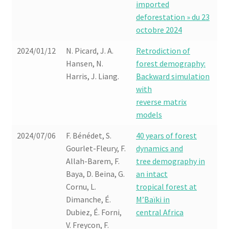
imported
deforestation » du 23
octobre 2024
2024/01/12
N. Picard, J. A.
Retrodiction of
Hansen, N.
forest demography:
Harris, J. Liang.
Backward simulation
with
reverse matrix
models
2024/07/06
F. Bénédet, S.
40 years of forest
Gourlet-Fleury, F.
dynamics and
Allah-Barem, F.
tree demography in
Baya, D. Beina, G.
an intact
Cornu, L.
tropical forest at
Dimanche, É.
M’Baïki in
Dubiez, É. Forni,
central Africa
V. Freycon, F.