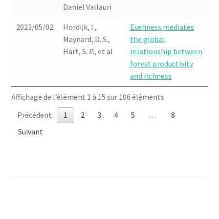
Daniel Vallauri
2023/05/02
Hordijk, I.,
Evenness mediates
Maynard, D. S.,
the global
Hart, S. P., et al
relationship between
forest productivity
and richness
Affichage de l’élément 1 à 15 sur 106 éléments
Précédent
1
2
3
4
5
…
8
Suivant
Navigation