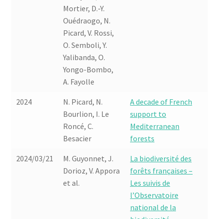
Mortier, D.-Y.
Ouédraogo, N.
Picard, V. Rossi,
O. Semboli, Y.
Yalibanda, O.
Yongo-Bombo,
A. Fayolle
2024
N. Picard, N.
A decade of French
Bourlion, I. Le
support to
Roncé, C.
Mediterranean
Besacier
forests
2024/03/21
M. Guyonnet, J.
La biodiversité des
Dorioz, V. Appora
forêts françaises –
et al.
Les suivis de
l’Observatoire
national de la