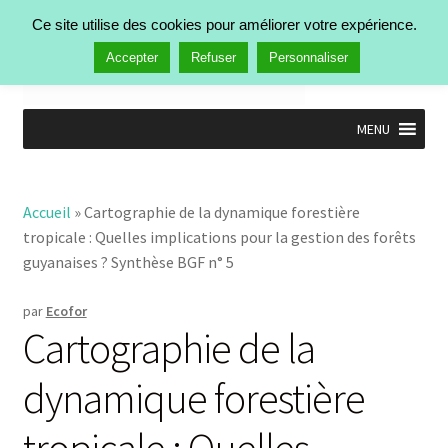
Aller à la navigation
Aller au contenu
Ce site utilise des cookies pour améliorer votre expérience.
Rechercher :
Menu
Accepter
Refuser
Personnaliser
MENU
Accueil
Nos activités
Ouvrir
Accueil
»
Cartographie de la dynamique forestière
Manifestations
le
tropicale : Quelles implications pour la gestion des forêts
Publications
menu
Ouvrir
guyanaises ? Synthèse BGF n° 5
enfant
Actualités
le
Qui est Ecofor ?
menu
par
Ecofor
enfant
Contact
Cartographie de la
dynamique forestière
tropicale : Quelles