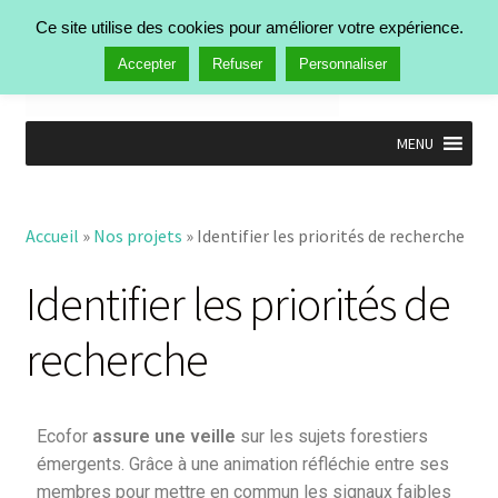
Ce site utilise des cookies pour améliorer votre expérience.
Menu
Accepter
Refuser
Personnaliser
MENU
Accueil
Nos activités
Accueil
»
Nos projets
»
Identifier les priorités de recherche
Identifier les priorités de recherche
Faire avancer les connaissances
Identifier les priorités de
Intégrer les connaissances
Valoriser les connaissances
recherche
Activités passées
Manifestations
Publications
Ecofor
assure une veille
sur les sujets forestiers
Actualités
émergents. Grâce à une animation réfléchie entre ses
Qui est Ecofor ?
membres pour mettre en commun les signaux faibles