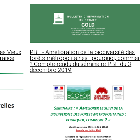
es Vieux
PBF - Amélioration de la biodiversité des
France
forêts métropolitaines : pourquoi, comme
? Compte-rendu du séminaire PBF du 3
décembre 2019