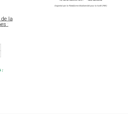
 de la
es :