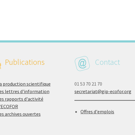
Publications
Contact
a production scientifique
01 53 70 21 70
es lettres d'information
secretariat@gip-ecofor.org
es rapports d'activité
'ECOFOR
Offres d'emplois
es archives ouvertes