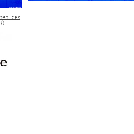
ment des
8)