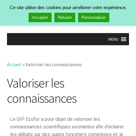
Ce site utilise des cookies pour améliorer votre expérience.
Menu
Accepter
Refuser
Personnaliser
MENU
Accueil
Nos activités
Accueil
»
Valoriser les connaissances
Identifier les priorités de recherche
Faire avancer les connaissances
Valoriser les
Intégrer les connaissances
Valoriser les connaissances
connaissances
Activités passées
Manifestations
Publications
Le GIP Ecofor a pour objet de valoriser les
Actualités
connaissances scientifiques existantes afin d’éclairer
Qui est Ecofor ?
les débats sur des sujets forestiers complexes et, le