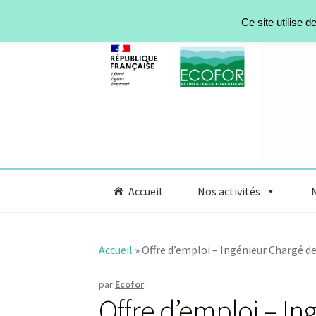
Aller à la navigation
Aller au contenu
Ce site utilise 
Accueil
Nos activités
Accueil
»
Offre d’emploi – Ingénieur Chargé 
par
Ecofor
Offre d’emploi – In