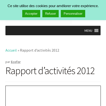
Aller à la navigation
Aller au contenu
Ce site utilise des cookies pour améliorer votre expérience.
Rechercher :
Menu
Accepter
Refuser
Personnaliser
MENU
Accueil
Nos activités
Ouvrir
Accueil
»
Rapport d’activités 2012
Manifestations
le
Publications
menu
Ouvrir
par
Ecofor
enfant
Actualités
le
Rapport d’activités 2012
Qui est Ecofor ?
menu
enfant
Contact