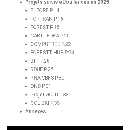
Projets suivis et/ou lancés en 2025
EUFORE P.14
FORTRAN P.16
FOREST P.18
CARTOFORA P.20
COMPUTREE P.22
FORESTT-HUB P.24
BIIF P.26
RDUE P.28
PNA VBFS P.30
ONB P.31
Projet GOLD P.33
COLIBRI P.35
Annexes