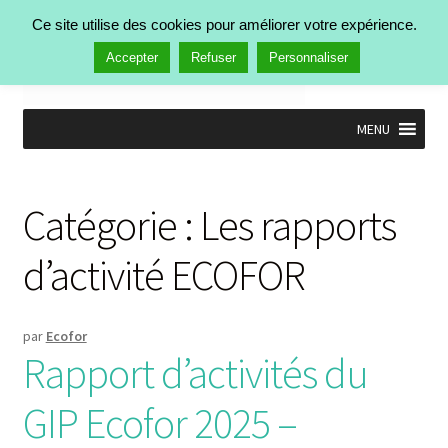
Ce site utilise des cookies pour améliorer votre expérience.
Menu
Accepter
Refuser
Personnaliser
MENU
Accueil
Nos activités
Catégorie :
Les rapports
Manifestations
Publications
d’activité ECOFOR
Actualités
Qui est Ecofor ?
Contact
par
Ecofor
Rapport d’activités du
GIP Ecofor 2025 –