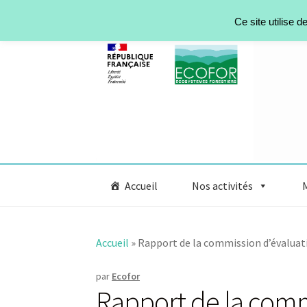
Aller à la navigation
Aller au contenu
Ce site utilise 
Accueil
Nos activités
Accueil
»
Rapport de la commission d’évaluat
par
Ecofor
Rapport de la comm