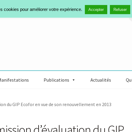
des cookies pour améliorer votre expérience.
R
Accepter
Refuser
Manifestations
Publications
Actualités
Qui
ion du GIP Ecofor en vue de son renouvellement en 2013
ission d’évaluation du GIP