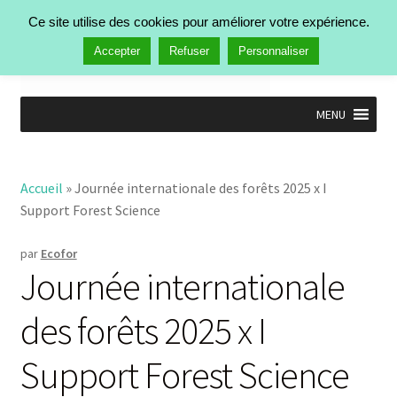
Aller à la navigation
Aller au contenu
Ce site utilise des cookies pour améliorer votre expérience.
Rechercher :
Menu
Accepter
Refuser
Personnaliser
MENU
Accueil
Nos activités
Ouvrir
Accueil
»
Journée internationale des forêts 2025 x I
Manifestations
le
Support Forest Science
Publications
menu
Ouvrir
enfant
Actualités
le
par
Ecofor
Qui est Ecofor ?
menu
Journée internationale
enfant
Contact
des forêts 2025 x I
Support Forest Science