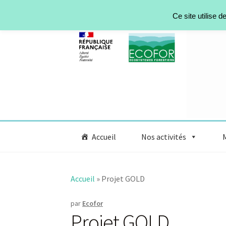
Aller à la navigation
Aller au contenu
Ce site utilise 
Accueil
Nos activités
Accueil
»
Projet GOLD
par
Ecofor
Projet GOLD