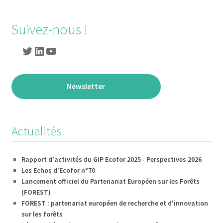
de
l’article
Suivez-nous !
Twitter
LinkedIn
YouTube
Newsletter
Actualités
Rapport d'activités du GIP Ecofor 2025 - Perspectives 2026
Les Echos d'Ecofor n°70
Lancement officiel du Partenariat Européen sur les Forêts
(FOREST)
FOREST : partenariat européen de recherche et d'innovation
sur les forêts