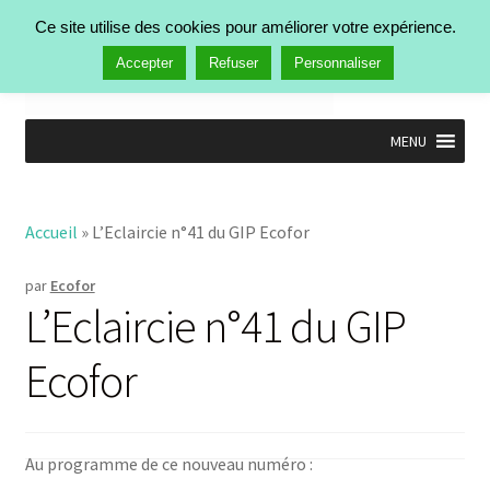
Aller à la navigation
Aller au contenu
Ce site utilise des cookies pour améliorer votre expérience.
Rechercher :
Menu
Accepter
Refuser
Personnaliser
MENU
Accueil
Nos activités
Ouvrir
Accueil
»
L’Eclaircie n°41 du GIP Ecofor
Manifestations
le
Publications
menu
Ouvrir
par
Ecofor
enfant
Actualités
le
L’Eclaircie n°41 du GIP
Qui est Ecofor ?
menu
enfant
Contact
Ecofor
Au programme de ce nouveau numéro :