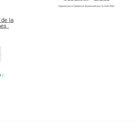
 de la
es :