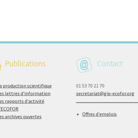
Publications
Contact
a production scientifique
01 53 70 21 70
es lettres d'information
secretariat@gip-ecofor.org
es rapports d'activité
'ECOFOR
Offres d'emplois
es archives ouvertes