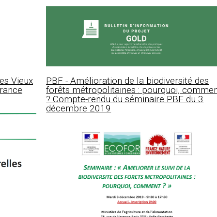
es Vieux
PBF - Amélioration de la biodiversité des
France
forêts métropolitaines : pourquoi, comme
? Compte-rendu du séminaire PBF du 3
décembre 2019