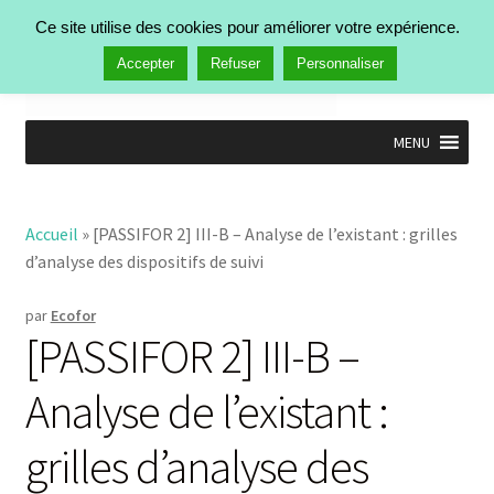
Aller à la navigation
Aller au contenu
Ce site utilise des cookies pour améliorer votre expérience.
Rechercher :
Menu
Accepter
Refuser
Personnaliser
MENU
Accueil
Nos activités
Ouvrir
Accueil
»
[PASSIFOR 2] III-B – Analyse de l’existant : grilles
Manifestations
le
d’analyse des dispositifs de suivi
Publications
menu
Ouvrir
enfant
Actualités
le
par
Ecofor
Qui est Ecofor ?
menu
[PASSIFOR 2] III-B –
enfant
Contact
Analyse de l’existant :
grilles d’analyse des