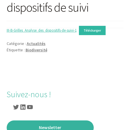
dispositifs de suivi
III-B-Grilles_Analyse_des_dispositifs-de-suivi-1
Télécharger
Catégorie :
Actualités
Étiquette :
Biodiversité
Navigation
de
l’article
Suivez-nous !
Twitter
LinkedIn
YouTube
Newsletter