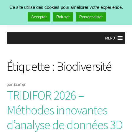
Ce site utilise des cookies pour améliorer votre expérience.
Menu
Accepter
Refuser
Personnaliser
MENU
Accueil
Nos activités
Étiquette :
Biodiversité
Manifestations
Publications
Actualités
par
Ecofor
Qui est Ecofor ?
TRIDIFOR 2026 –
Contact
Méthodes innovantes
d’analyse de données 3D