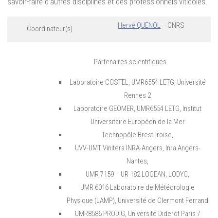
savoir-faire d’autres disciplines et des professionnels viticoles.
Hervé QUENOL
– CNRS
Coordinateur(s)
Partenaires scientifiques
Laboratoire COSTEL, UMR6554 LETG, Université
Rennes 2
Laboratoire GEOMER, UMR6554 LETG, Institut
Universitaire Européen de la Mer
Technopôle Brest-Iroise,
UVV-UMT Vinitera INRA-Angers, Inra Angers-
Nantes,
UMR 7159 – UR 182 LOCEAN, LODYC,
UMR 6016 Laboratoire de Météorologie
Physique (LAMP), Université de Clermont Ferrand
UMR8586 PRODIG, Université Diderot Paris 7