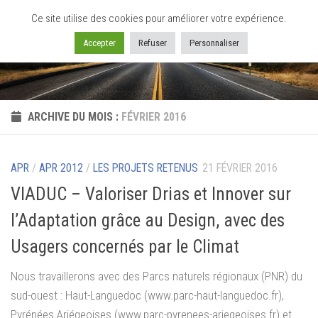
Ce site utilise des cookies pour améliorer votre expérience.
Skip to content
Accepter
Refuser
Personnaliser
ARCHIVE DU MOIS :
FÉVRIER 2016
APR
/
APR 2012
/
LES PROJETS RETENUS
21 FÉVRIER 2016
VIADUC – Valoriser Drias et Innover sur
l’Adaptation grâce au Design, avec des
Usagers concernés par le Climat
Nous travaillerons avec des Parcs naturels régionaux (PNR) du
sud-ouest : Haut-Languedoc (www.parc-haut-languedoc.fr),
Pyrénées Ariégeoises (www.parc-pyrenees-ariegeoises.fr) et