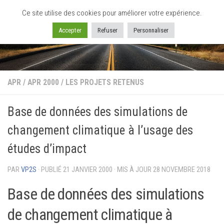
Ce site utilise des cookies pour améliorer votre expérience.
Skip to content
Accepter
Refuser
Personnaliser
APR
/
APR 2000
/
LES PROJETS RETENUS
Base de données des simulations de
changement climatique à l’usage des
études d’impact
PAR
VP2S
· PUBLIÉ
21 JANVIER 2000
· MIS À JOUR
28 NOVEMBRE 2018
Base de données des simulations
de changement climatique à