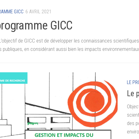
RAMME GICC
6 AVRIL 2021
programme GICC
L’objectif de GICC est de développer les connaissances scientifiques u
es publiques, en considérant aussi bien les impacts environnementa
LE P
Le 
Objec
scient
des p
envir