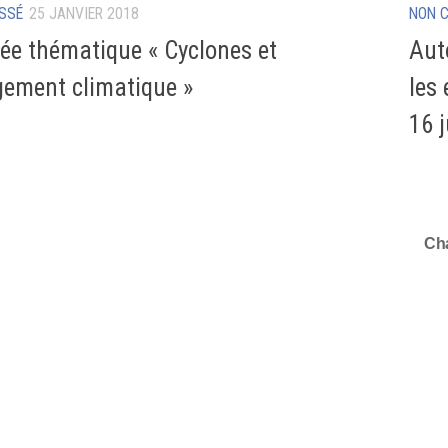
SSÉ
25 JANVIER 2018
NON 
ée thématique « Cyclones et
Aut
ement climatique »
les 
16 
Cha