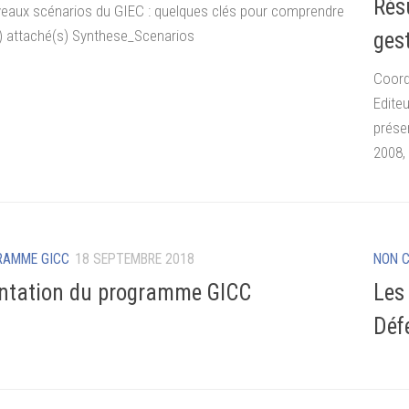
Résu
eaux scénarios du GIEC : quelques clés pour comprendre
s) attaché(s) Synthese_Scenarios
ges
Coord
Edite
prése
2008,
RAMME GICC
18 SEPTEMBRE 2018
NON 
ntation du programme GICC
Les
Déf