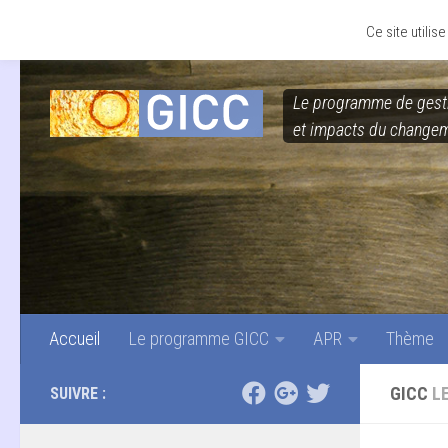
Accueil
Le programme GICC
APR
Thème
Skip to content
Ce site utili
Le programme de gest
et impacts du changem
Accueil
Le programme GICC
APR
Thème
GICC
L
SUIVRE :