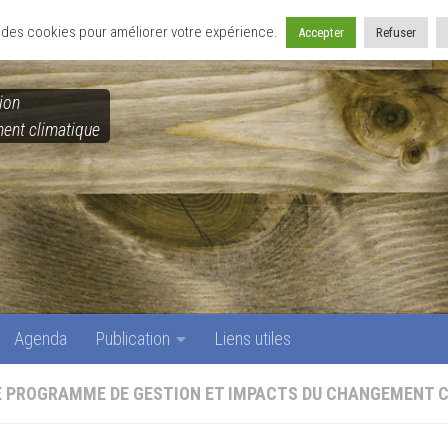
Agenda
Publication
Liens utiles
se des cookies pour améliorer votre expérience.
Accepter
Refuser
ion
ent climatique
Agenda
Publication
Liens utiles
E PROGRAMME DE GESTION ET IMPACTS DU CHANGEMENT 