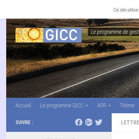
Accueil
Le programme GICC
APR
Thème
Skip to content
Ce site utili
Le programme de gesti
Accueil
Le programme GICC
APR
Thème
LETTRE
SUIVRE :