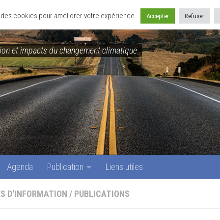
Agenda
Publication
Liens utiles
se des cookies pour améliorer votre expérience.
Accepter
Refuser
on et impacts du changement climatique
Agenda
Publication
Liens utiles
S D'INFORMATION
/
PUBLICATIONS